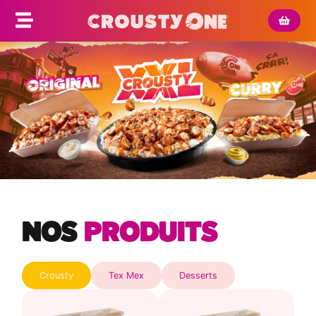
NOS
PRODUITS
Crousty
Tex Mex
Desserts